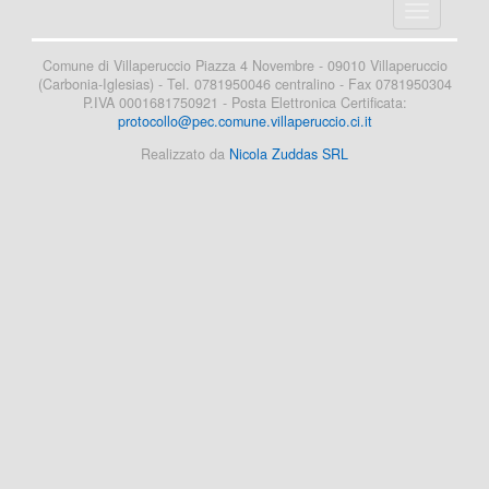
Apri/Chiud
il
menù
Comune di Villaperuccio Piazza 4 Novembre - 09010 Villaperuccio
(Carbonia-Iglesias) - Tel. 0781950046 centralino - Fax 0781950304
P.IVA 0001681750921 - Posta Elettronica Certificata:
protocollo@pec.comune.villaperuccio.ci.it
Realizzato da
Nicola Zuddas SRL